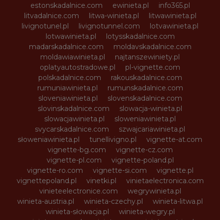
estonskadalnice.com
ewinieta.pl
info365.pl
litvadalnice.com
litwa-winieta.pl
litwawinieta.pl
livignotunel.pl
livignotunnel.com
lotvawinieta.pl
lotwawinieta.pl
lotysskadalnice.com
madarskadalnice.com
moldavskadalnice.com
moldawiawinieta.pl
najtanszewiniety.pl
oplatyautostradowe.pl
pl-vignette.com
polskadalnice.com
rakouskadalnice.com
rumuniawinieta.pl
rumunskadalnice.com
sloveniawinieta.pl
slovenskadalnice.com
slovinskadalnice.com
slowacja-winieta.pl
slowacjawinieta.pl
sloweniawinieta.pl
svycarskadalnice.com
szwajcariawinieta.pl
słoweniawinieta.pl
tunellivigno.pl
vignette-at.com
vignette-bg.com
vignette-cz.com
vignette-pl.com
vignette-poland.pl
vignette-ro.com
vignette-si.com
vignette.pl
vignettepoland.pl
vinetki.pl
vinietaelectronica.com
vinieteelectronice.com
wegrywinieta.pl
winieta-austria.pl
winieta-czechy.pl
winieta-litwa.pl
winieta-słowacja.pl
winieta-wegry.pl