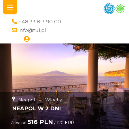
+48 33 813 90 00
info@tu1.pl
Neapol
→
Włochy
NEAPOL W 2 DNI
516 PLN
/ 120 EUR
Cena od