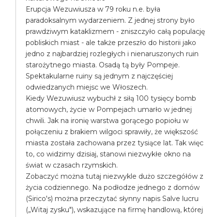
Erupcja Wezuwiusza w 79 roku n.e. była
paradoksalnym wydarzeniem. Z jednej strony było
prawdziwym kataklizmem - zniszczyło całą populację
pobliskich miast - ale także przeszło do historii jako
jedno z najbardziej rozległych i nienaruszonych ruin
starożytnego miasta. Osadą tą były Pompeje.
Spektakularne ruiny są jednym z najczęściej
odwiedzanych miejsc we Włoszech.
Kiedy Wezuwiusz wybuchł z siłą 100 tysięcy bomb
atomowych, życie w Pompejach umarło w jednej
chwili. Jak na ironię warstwa gorącego popiołu w
połączeniu z brakiem wilgoci sprawiły, że większość
miasta została zachowana przez tysiące lat. Tak więc
to, co widzimy dzisiaj, stanowi niezwykłe okno na
świat w czasach rzymskich.
Zobaczyć można tutaj niezwykle dużo szczegółów z
życia codziennego. Na podłodze jednego z domów
(Sirico's) można przeczytać słynny napis Salve lucru
(„Witaj zysku"), wskazujące na firmę handlową, której