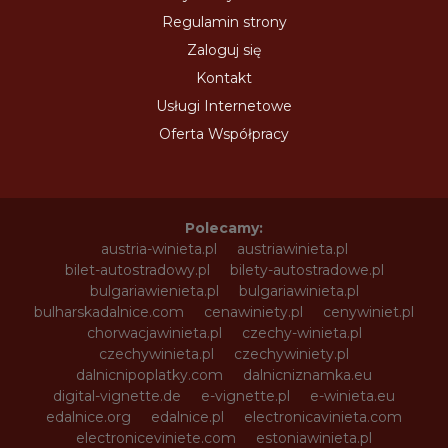
Regulamin strony
Zaloguj się
Kontakt
Usługi Internetowe
Oferta Współpracy
Polecamy:
austria-winieta.pl
austriawinieta.pl
bilet-autostradowy.pl
bilety-autostradowe.pl
bulgariawienieta.pl
bulgariawinieta.pl
bulharskadalnice.com
cenawiniety.pl
cenywiniet.pl
chorwacjawinieta.pl
czechy-winieta.pl
czechywinieta.pl
czechywiniety.pl
dalnicnipoplatky.com
dalnicniznamka.eu
digital-vignette.de
e-vignette.pl
e-winieta.eu
edalnice.org
edalnice.pl
electronicavinieta.com
electroniceviniete.com
estoniawinieta.pl