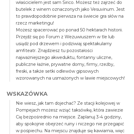
właścicielem jest sam Sirico. Możesz też zajrzeć do
butelek z winem oznaczonych jako Vesuvinum. Jest
to prawdopodobnie pierwsza na świecie gra słów na
rzecz marketingu!
Możesz spacerować po ponad 50 hektarach historii.
Przejdź się po Forum z Wezuwiuszem w tle lub
usiądź pod drzewem i podziwiaj spektakularny
amfiteatr. Znajdziesz tu pozostałości
najważniejszego akweduktu, fontanny uliczne,
publiczne łaźnie, prywatne domy, firmy, rzeźby,
freski, a także setki odlewów gipsowych
wzorowanych na usmażonych w lawie miejscowych!
WSKAZÓWKA
Nie wiesz, jak tam dojechać? Ze stacji kolejowej w
Pompejach możesz wziąć taksówkę, która zawiezie
Cię bezpośrednio na miejsce. Zaplanuj 3-4 godziny,
aby spokojnie obejrzeć ruiny i niczego nie przegapić
w pośpiechu. Na miejscu znajduje się kawiarnia, więc