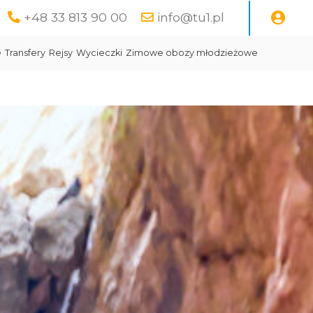
+48 33 813 90 00
info@tu1.pl
e
Transfery
Rejsy
Wycieczki
Zimowe obozy młodzieżowe