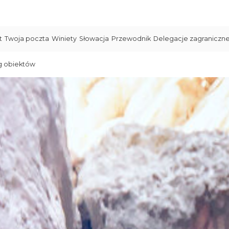
t
Twoja poczta
Winiety
Słowacja
Przewodnik
Delegacje zagraniczn
g obiektów