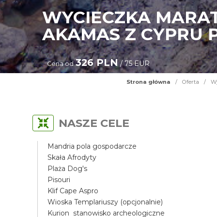
WYCIECZKA MARAT
AKAMAS Z CYPRU
326 PLN
/ 75 EUR
Cena od
Strona główna
/
Oferta
/
Wy
NASZE CELE
Mandria pola gospodarcze
Skała Afrodyty
Plaża Dog's
Pisouri
Klif Cape Aspro
Wioska Templariuszy (opcjonalnie)
Kurion stanowisko archeologiczne