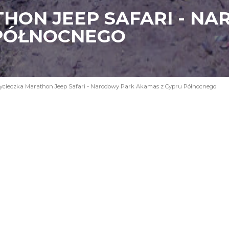
HON JEEP SAFARI - N
 PÓŁNOCNEGO
cieczka Marathon Jeep Safari - Narodowy Park Akamas z Cypru Północnego