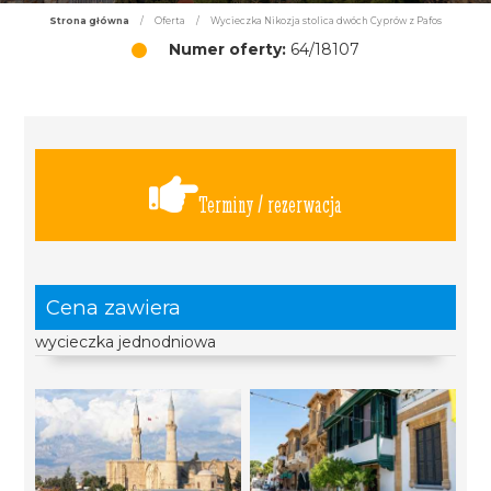
Strona główna
/
Oferta
/
Wycieczka Nikozja stolica dwóch Cyprów z Pafos
Numer oferty:
64/18107
Terminy / rezerwacja
Cena zawiera
wycieczka jednodniowa