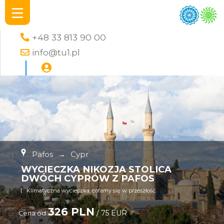
+48 33 813 90 00
info@tu1.pl
Pafos
→
Cypr
WYCIECZKA NIKOZJA STOLICA
DWÓCH CYPRÓW Z PAFOS
Klimatyczna wycieczka, cofamy się w przeszłość
326 PLN
/ 75 EUR
Cena od