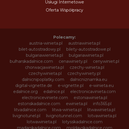
Usługi Internetowe
Oferta Współpracy
Polecamy:
austria-winieta.pl
austriawinieta.pl
bilet-autostradowy.pl
bilety-autostradowe.pl
bulgariawienieta.pl
bulgariawinieta.pl
bulharskadalnice.com
cenawiniety.pl
cenywiniet.pl
chorwacjawinieta.pl
czechy-winieta.pl
czechywinieta.pl
czechywiniety.pl
dalnicnipoplatky.com
dalnicniznamka.eu
digital-vignette.de
e-vignette.pl
e-winieta.eu
edalnice.org
edalnice.pl
electronicavinieta.com
electroniceviniete.com
estoniawinieta.pl
estonskadalnice.com
ewinieta.pl
info365.pl
litvadalnice.com
litwa-winieta.pl
litwawinieta.pl
livignotunel.pl
livignotunnel.com
lotvawinieta.pl
lotwawinieta.pl
lotysskadalnice.com
madarskadalnice.com
moldavskadalnice.com