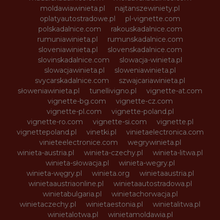
moldawiawinieta.pl
najtanszewiniety.pl
oplatyautostradowe.pl
pl-vignette.com
polskadalnice.com
rakouskadalnice.com
rumuniawinieta.pl
rumunskadalnice.com
sloveniawinieta.pl
slovenskadalnice.com
slovinskadalnice.com
slowacja-winieta.pl
slowacjawinieta.pl
sloweniawinieta.pl
svycarskadalnice.com
szwajcariawinieta.pl
słoweniawinieta.pl
tunellivigno.pl
vignette-at.com
vignette-bg.com
vignette-cz.com
vignette-pl.com
vignette-poland.pl
vignette-ro.com
vignette-si.com
vignette.pl
vignettepoland.pl
vinetki.pl
vinietaelectronica.com
vinieteelectronice.com
wegrywinieta.pl
winieta-austria.pl
winieta-czechy.pl
winieta-litwa.pl
winieta-słowacja.pl
winieta-wegry.pl
winieta-węgry.pl
winieta.org
winietaaustria.pl
winietaaustriaonline.pl
winietaautostradowa.pl
winietabulgaria.pl
winietachorwacja.pl
winietaczechy.pl
winietaestonia.pl
winietalitwa.pl
winietalotwa.pl
winietamoldawia.pl