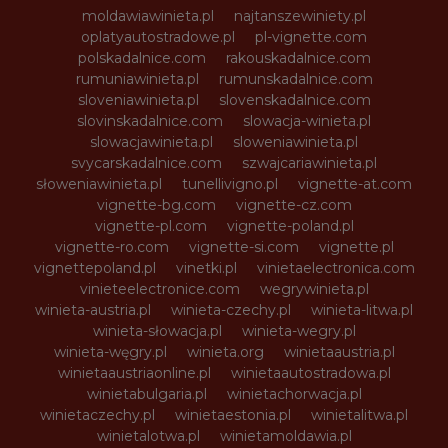
moldawiawinieta.pl
najtanszewiniety.pl
oplatyautostradowe.pl
pl-vignette.com
polskadalnice.com
rakouskadalnice.com
rumuniawinieta.pl
rumunskadalnice.com
sloveniawinieta.pl
slovenskadalnice.com
slovinskadalnice.com
slowacja-winieta.pl
slowacjawinieta.pl
sloweniawinieta.pl
svycarskadalnice.com
szwajcariawinieta.pl
słoweniawinieta.pl
tunellivigno.pl
vignette-at.com
vignette-bg.com
vignette-cz.com
vignette-pl.com
vignette-poland.pl
vignette-ro.com
vignette-si.com
vignette.pl
vignettepoland.pl
vinetki.pl
vinietaelectronica.com
vinieteelectronice.com
wegrywinieta.pl
winieta-austria.pl
winieta-czechy.pl
winieta-litwa.pl
winieta-słowacja.pl
winieta-wegry.pl
winieta-węgry.pl
winieta.org
winietaaustria.pl
winietaaustriaonline.pl
winietaautostradowa.pl
winietabulgaria.pl
winietachorwacja.pl
winietaczechy.pl
winietaestonia.pl
winietalitwa.pl
winietalotwa.pl
winietamoldawia.pl