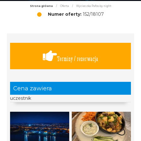
Strona główna
/
Oferta
/
Wycieczka Pafos by night
Numer oferty:
152/18107
Terminy / rezerwacja
Cena zawiera
uczestnik