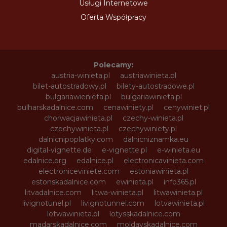
Usługi Internetowe
Oferta Współpracy
Polecamy:
austria-winieta.pl
austriawinieta.pl
bilet-autostradowy.pl
bilety-autostradowe.pl
bulgariawienieta.pl
bulgariawinieta.pl
bulharskadalnice.com
cenawiniety.pl
cenywiniet.pl
chorwacjawinieta.pl
czechy-winieta.pl
czechywinieta.pl
czechywiniety.pl
dalnicnipoplatky.com
dalnicniznamka.eu
digital-vignette.de
e-vignette.pl
e-winieta.eu
edalnice.org
edalnice.pl
electronicavinieta.com
electroniceviniete.com
estoniawinieta.pl
estonskadalnice.com
ewinieta.pl
info365.pl
litvadalnice.com
litwa-winieta.pl
litwawinieta.pl
livignotunel.pl
livignotunnel.com
lotvawinieta.pl
lotwawinieta.pl
lotysskadalnice.com
madarskadalnice.com
moldavskadalnice.com