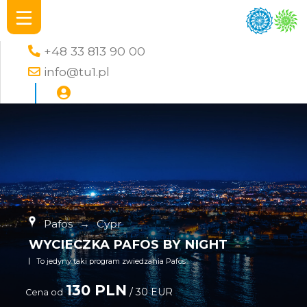
+48 33 813 90 00
info@tu1.pl
Pafos
→
Cypr
WYCIECZKA PAFOS BY NIGHT
To jedyny taki program zwiedzania Pafos
130 PLN
/ 30 EUR
Cena od