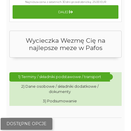
Najniższa cena z ostatnich 30 dni przed obniżką:
25.00 EUR
DALEJ
Wycieczka Wezmę Cię na
najlepsze meze w Pafos
1) Terminy / składniki podstawowe / transport
2) Dane osobowe / składniki dodatkowe /
dokumenty
3) Podsumowanie
DOSTĘPNE OPCJE