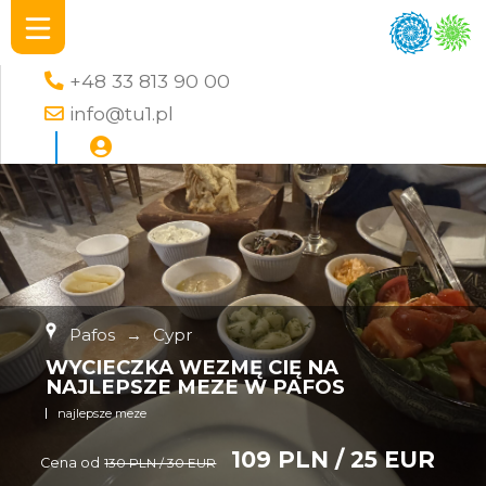
+48 33 813 90 00
info@tu1.pl
Pafos
→
Cypr
WYCIECZKA WEZMĘ CIĘ NA
NAJLEPSZE MEZE W PAFOS
najlepsze meze
109 PLN / 25 EUR
Cena od
130 PLN / 30 EUR