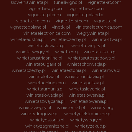
słoweniawinieta.pl
tunellivigno.pl
vignette-at.com
vignette-bg.com
vignette-cz.com
vignette-pl.com
vignette-poland.pl
vignette-ro.com
vignette-si.com
vignette.pl
vignettepoland.pl
vinetki.pl
vinietaelectronica.com
vinieteelectronice.com
wegrywinieta.pl
winieta-austria.pl
winieta-czechy.pl
winieta-litwa.pl
winieta-słowacja.pl
winieta-wegry.pl
winieta-węgry.pl
winieta.org
winietaaustria.pl
winietaaustriaonline.pl
winietaautostradowa.pl
winietabulgaria.pl
winietachorwacja.pl
winietaczechy.pl
winietaestonia.pl
winietalitwa.pl
winietalotwa.pl
winietamoldawia.pl
winietaonline.com
winietapolska.pl
winietarumunia.pl
winietaslovenia.pl
winietaslowacja.pl
winietaslowenia.pl
winietaszwajcaria.pl
winietasłowenia.pl
winietawegry.pl
winietomat.pl
winiety.org
winietydrogowe.pl
winietyelektroniczne.pl
winietyestonia.pl
winietywegry.pl
winietyzagraniczne.pl
winietyzakup.pl