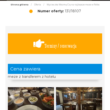
Strona główna
/
Oferta
/
Wycieczka Wezmę Cię na najlepsze meze w Pafos
Numer oferty:
131/18107
Terminy / rezerwacja
Cena zawiera
meze z transferem z hotelu