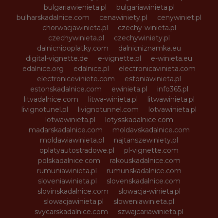
bulgariawienieta.pl
bulgariawinieta.pl
bulharskadalnice.com
cenawiniety.pl
cenywiniet.pl
chorwacjawinieta.pl
czechy-winieta.pl
czechywinieta.pl
czechywiniety.pl
dalnicnipoplatky.com
dalnicniznamka.eu
digital-vignette.de
e-vignette.pl
e-winieta.eu
edalnice.org
edalnice.pl
electronicavinieta.com
electroniceviniete.com
estoniawinieta.pl
estonskadalnice.com
ewinieta.pl
info365.pl
litvadalnice.com
litwa-winieta.pl
litwawinieta.pl
livignotunel.pl
livignotunnel.com
lotvawinieta.pl
lotwawinieta.pl
lotysskadalnice.com
madarskadalnice.com
moldavskadalnice.com
moldawiawinieta.pl
najtanszewiniety.pl
oplatyautostradowe.pl
pl-vignette.com
polskadalnice.com
rakouskadalnice.com
rumuniawinieta.pl
rumunskadalnice.com
sloveniawinieta.pl
slovenskadalnice.com
slovinskadalnice.com
slowacja-winieta.pl
slowacjawinieta.pl
sloweniawinieta.pl
svycarskadalnice.com
szwajcariawinieta.pl