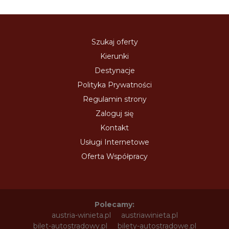
Szukaj oferty
Kierunki
Destynacje
Polityka Prywatności
Regulamin strony
Zaloguj się
Kontakt
Usługi Internetowe
Oferta Współpracy
Polecamy:
austria-winieta.pl
austriawinieta.pl
bilet-autostradowy.pl
bilety-autostradowe.pl