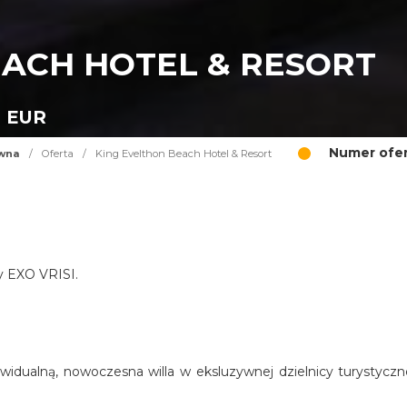
EACH HOTEL & RESORT
0 EUR
Numer ofer
ówna
/
Oferta
/
King Evelthon Beach Hotel & Resort
cy EXO VRISI.
widualną, nowoczesna willa w eksluzywnej dzielnicy turystyczn