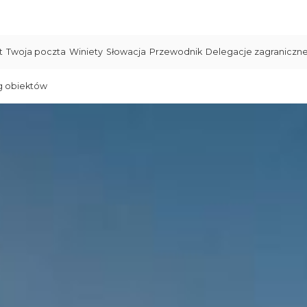
t
Twoja poczta
Winiety
Słowacja
Przewodnik
Delegacje zagraniczn
g obiektów