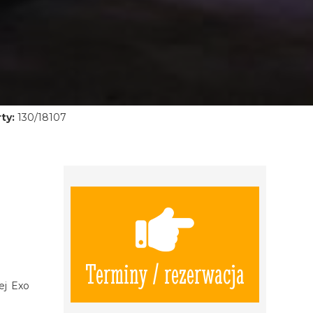
ty:
130/18107
Terminy / rezerwacja
ej Exo