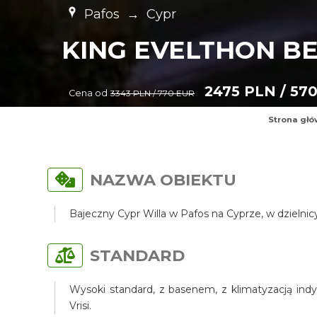
Pafos
→
Cypr
KING EVELTHON B
2475 PLN / 57
Cena od
3343 PLN / 770 EUR
Strona gł
NAZWA OBIEKTU
Bajeczny Cypr Willa w Pafos na Cyprze, w dzielni
STANDARD
Wysoki standard, z basenem, z klimatyzacją indy
Vrisi.