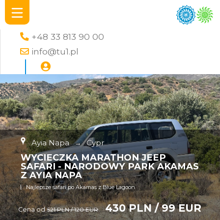
+48 33 813 90 00
info@tu1.pl
Ayia Napa
→
Cypr
WYCIECZKA MARATHON JEEP
SAFARI - NARODOWY PARK AKAMAS
Z AYIA NAPA
Najlepsze safari po Akamas z Blue Lagoon
430 PLN / 99 EUR
Cena od
521 PLN / 120 EUR