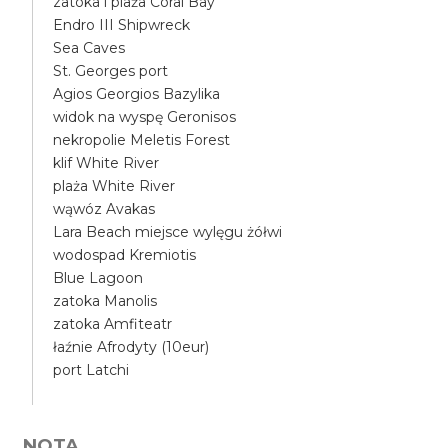
zatoka i plaża Coral Bay
Endro III Shipwreck
Sea Caves
St. Georges port
Agios Georgios Bazylika
widok na wyspę Geronisos
nekropolie Meletis Forest
klif White River
plaża White River
wąwóz Avakas
Lara Beach miejsce wylęgu żółwi
wodospad Kremiotis
Blue Lagoon
zatoka Manolis
zatoka Amfiteatr
łaźnie Afrodyty (10eur)
port Latchi
NOTA