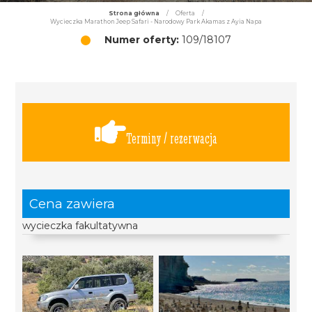
Strona główna
/
Oferta
/
Wycieczka Marathon Jeep Safari - Narodowy Park Akamas z Ayia Napa
Numer oferty:
109/18107
Terminy / rezerwacja
Cena zawiera
wycieczka fakultatywna