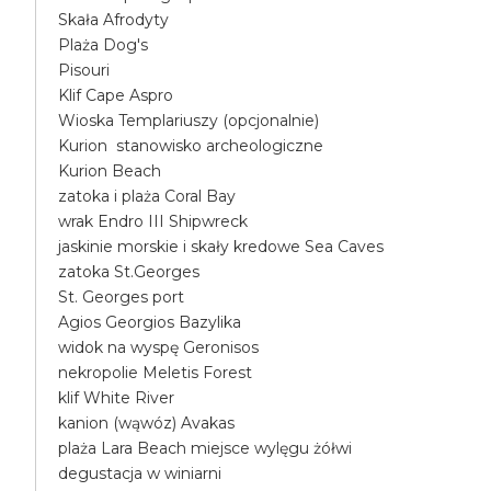
Skała Afrodyty
Plaża Dog's
Pisouri
Klif Cape Aspro
Wioska Templariuszy (opcjonalnie)
Kurion stanowisko archeologiczne
Kurion Beach
zatoka i plaża Coral Bay
wrak Endro III Shipwreck
jaskinie morskie i skały kredowe Sea Caves
zatoka St.Georges
St. Georges port
Agios Georgios Bazylika
widok na wyspę Geronisos
nekropolie Meletis Forest
klif White River
kanion (wąwóz) Avakas
plaża Lara Beach miejsce wylęgu żółwi
degustacja w winiarni