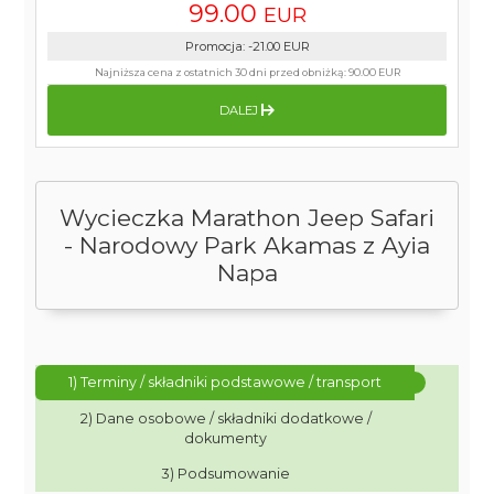
99.00
EUR
Promocja
:
-21.00
EUR
Najniższa cena z ostatnich 30 dni przed obniżką:
90.00 EUR
DALEJ
Wycieczka Marathon Jeep Safari
- Narodowy Park Akamas z Ayia
Napa
1) Terminy / składniki podstawowe / transport
2) Dane osobowe / składniki dodatkowe /
dokumenty
3) Podsumowanie