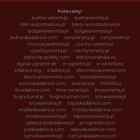
Polecamy:
austria-winieta.pl
austriawinieta.pl
bilet-autostradowy.pl
bilety-autostradowe.pl
bulgariawienieta.pl
bulgariawinieta.pl
bulharskadalnice.com
cenawiniety.pl
cenywiniet.pl
chorwacjawinieta.pl
czechy-winieta.pl
czechywinieta.pl
czechywiniety.pl
dalnicnipoplatky.com
dalnicniznamka.eu
digital-vignette.de
e-vignette.pl
e-winieta.eu
edalnice.org
edalnice.pl
electronicavinieta.com
electroniceviniete.com
estoniawinieta.pl
estonskadalnice.com
ewinieta.pl
info365.pl
litvadalnice.com
litwa-winieta.pl
litwawinieta.pl
livignotunel.pl
livignotunnel.com
lotvawinieta.pl
lotwawinieta.pl
lotysskadalnice.com
madarskadalnice.com
moldavskadalnice.com
moldawiawinieta.pl
najtanszewiniety.pl
oplatyautostradowe.pl
pl-vignette.com
polskadalnice.com
rakouskadalnice.com
rumuniawinieta.pl
rumunskadalnice.com