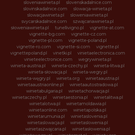
sloveniawinieta.pl
slovenskadalnice.com
slovinskadalnice.com
slowacja-winieta.pl
slowacjawinieta.pl
sloweniawinieta.pl
svycarskadalnice.com
szwajcariawinieta.pl
słoweniawinieta.pl
tunellivigno.pl
vignette-at.com
vignette-bg.com
vignette-cz.com
vignette-pl.com
vignette-poland.pl
vignette-ro.com
vignette-si.com
vignette.pl
vignettepoland.pl
vinetki.pl
vinietaelectronica.com
vinieteelectronice.com
wegrywinieta.pl
winieta-austria.pl
winieta-czechy.pl
winieta-litwa.pl
winieta-słowacja.pl
winieta-wegry.pl
winieta-węgry.pl
winieta.org
winietaaustria.pl
winietaaustriaonline.pl
winietaautostradowa.pl
winietabulgaria.pl
winietachorwacja.pl
winietaczechy.pl
winietaestonia.pl
winietalitwa.pl
winietalotwa.pl
winietamoldawia.pl
winietaonline.com
winietapolska.pl
winietarumunia.pl
winietaslovenia.pl
winietaslowacja.pl
winietaslowenia.pl
winietaszwajcaria.pl
winietasłowenia.pl