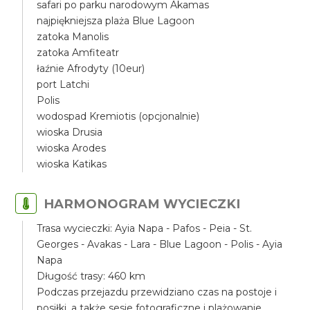
safari po parku narodowym Akamas
najpiękniejsza plaża Blue Lagoon
zatoka Manolis
zatoka Amfiteatr
łaźnie Afrodyty (10eur)
port Latchi
Polis
wodospad Kremiotis (opcjonalnie)
wioska Drusia
wioska Arodes
wioska Katikas
HARMONOGRAM WYCIECZKI
Trasa wycieczki: Ayia Napa - Pafos - Peia - St.
Georges - Avakas - Lara - Blue Lagoon - Polis - Ayia
Napa
Długość trasy: 460 km
Podczas przejazdu przewidziano czas na postoje i
posiłki, a także sesje fotograficzne i plażowanie