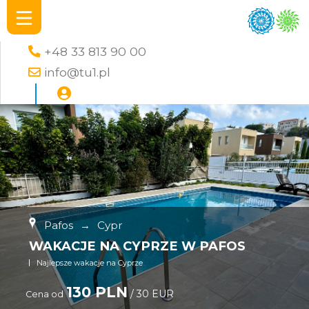
+48 33 813 90 00
info@tu1.pl
Pafos
→
Cypr
WAKACJE NA CYPRZE W PAFOS
Najlepsze wakacje na Cyprze
130 PLN
/ 30 EUR
Cena od