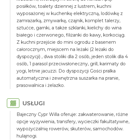
posiłków, toalety dziennej z lustrem, kuchni
wyposażonej w kuchenkę elektryczną, lodówkę z
zamrażarką, zmywarkę, czajnik, komplet talerzy,
sztućce, garnki, a także szklanki, kielichy do wina
białego i czerwonego, filiżanki do kawy, korkociąg.
Z kuchni przejście do mini ogrodu z basenem
całorocznym, miejscem na leżaki (2 leżaki do
dyspozycji) , dwa stoliki dla 2 osób, jeden stolik dla 4
osób, 1 parasol przeciwsłoneczny, grill, karimaty do
yogi, letnie jacuzzi. Do dyspozycji Gości pralka
automatyczna i zewnętrzna suszarka na pranie,
prasowalnica i żelazko.
USŁUGI
Bajeczny Cypr Willa oferuje: zakwaterowanie, różne
opcje wyżywienia, transfery, wycieczki fakultatywne,
wypożyczalnię rowerów, skuterów, samochodów.
hulajnogi.