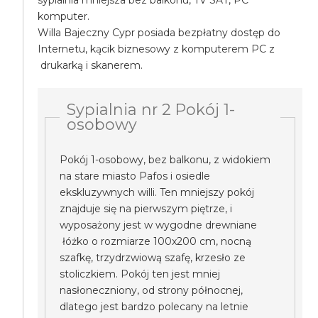
sypialnia mniejsza bez balkonu, TV SAT, PC
komputer.
Willa Bajeczny Cypr posiada bezpłatny dostęp do
Internetu, kącik biznesowy z komputerem PC z
drukarką i skanerem.
Sypialnia nr 2 Pokój 1-
osobowy
Pokój 1-osobowy, bez balkonu, z widokiem
na stare miasto Pafos i osiedle
ekskluzywnych willi. Ten mniejszy pokój
znajduje się na pierwszym piętrze, i
wyposażony jest w wygodne drewniane
łóżko o rozmiarze 100x200 cm, nocną
szafkę, trzydrzwiową szafę, krzesło ze
stoliczkiem. Pokój ten jest mniej
nasłoneczniony, od strony północnej,
dlatego jest bardzo polecany na letnie