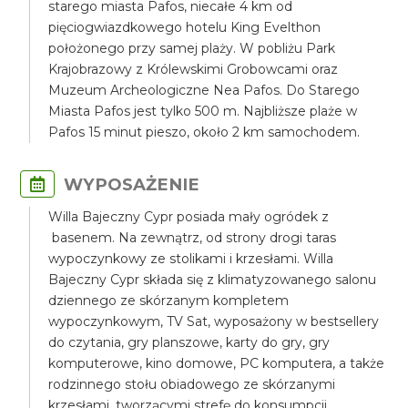
starego miasta Pafos, niecałe 4 km od
pięciogwiazdkowego hotelu King Evelthon
położonego przy samej plaży. W pobliżu Park
Krajobrazowy z Królewskimi Grobowcami oraz
Muzeum Archeologiczne Nea Pafos. Do Starego
Miasta Pafos jest tylko 500 m. Najbliższe plaże w
Pafos 15 minut pieszo, około 2 km samochodem.
WYPOSAŻENIE
Willa Bajeczny Cypr posiada mały ogródek z
basenem. Na zewnątrz, od strony drogi taras
wypoczynkowy ze stolikami i krzesłami. Willa
Bajeczny Cypr składa się z klimatyzowanego salonu
dziennego ze skórzanym kompletem
wypoczynkowym, TV Sat, wyposażony w bestsellery
do czytania, gry planszowe, karty do gry, gry
komputerowe, kino domowe, PC komputera, a także
rodzinnego stołu obiadowego ze skórzanymi
krzesłami, tworzącymi strefę do konsumpcji