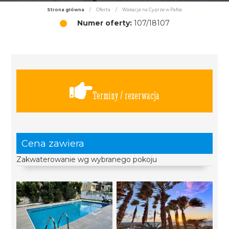
Strona główna
/
Oferta
/
Wakacje na Cyprze w Pafos
Numer oferty:
107/18107
Terminy / rezerwacja
Cena zawiera
Zakwaterowanie wg wybranego pokoju